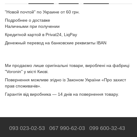
"Новой почтой" по Украине от 60 грн.
Подробнее о доставке
Наличными при получении
Кредитной картой в Privat24, LiqPay
Денежный перевод на банковские реквизиты IBAN
Ми продаємо лише оригінальні товари, вироблені на фабриці
"Voronin" у місті Києві.
Повернення можливе згідно із Законом України «Про захист
прав споживачів».
Гарантія від виробника — 14 днів на повернення товару.
093 023-02-53
067 990-62-03
099 600-32-43