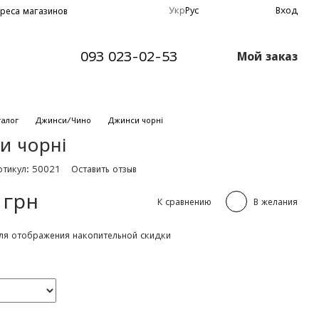
Укр
Рус
Вход
реса магазинов
093 023-02-53
Мой заказ
талог
Джинси/Чино
Джинси чорні
и чорні
ртикул: 50021
Оставить отзыв
 грн
К сравнению
В желания
я отображения накопительной скидки