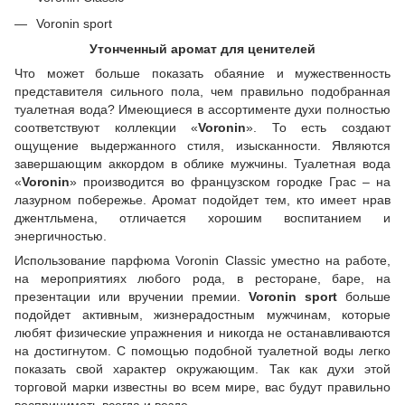
Voronin sport
Утонченный аромат для ценителей
Что может больше показать обаяние и мужественность
представителя сильного пола, чем правильно подобранная
туалетная вода? Имеющиеся в ассортименте духи полностью
соответствуют коллекции «
Voronin
». То есть создают
ощущение выдержанного стиля, изысканности. Являются
завершающим аккордом в облике мужчины. Туалетная вода
«
Voronin
» производится во французском городке Грас – на
лазурном побережье. Аромат подойдет тем, кто имеет нрав
джентльмена, отличается хорошим воспитанием и
энергичностью.
Использование парфюма Voronin Classic уместно на работе,
на мероприятиях любого рода, в ресторане, баре, на
презентации или вручении премии.
Voronin sport
больше
подойдет активным, жизнерадостным мужчинам, которые
любят физические упражнения и никогда не останавливаются
на достигнутом. С помощью подобной туалетной воды легко
показать свой характер окружающим. Так как духи этой
торговой марки известны во всем мире, вас будут правильно
воспринимать всегда и везде.