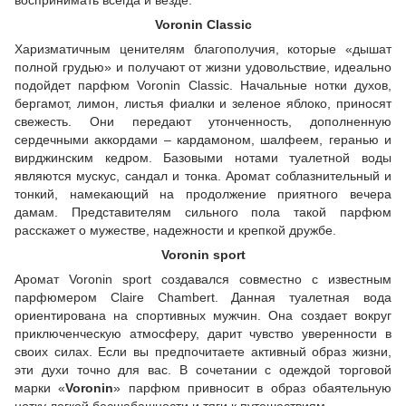
Voronin Classic
Харизматичным ценителям благополучия, которые «дышат
полной грудью» и получают от жизни удовольствие, идеально
подойдет парфюм Voronin Classic. Начальные нотки духов,
бергамот, лимон, листья фиалки и зеленое яблоко, приносят
свежесть. Они передают утонченность, дополненную
сердечными аккордами – кардамоном, шалфеем, геранью и
вирджинским кедром. Базовыми нотами туалетной воды
являются мускус, сандал и тонка. Аромат соблазнительный и
тонкий, намекающий на продолжение приятного вечера
дамам. Представителям сильного пола такой парфюм
расскажет о мужестве, надежности и крепкой дружбе.
Voronin sport
Аромат Voronin sport создавался совместно с известным
парфюмером Claire Chambert. Данная туалетная вода
ориентирована на спортивных мужчин. Она создает вокруг
приключенческую атмосферу, дарит чувство уверенности в
своих силах. Если вы предпочитаете активный образ жизни,
эти духи точно для вас. В сочетании с одеждой торговой
марки «
Voronin
» парфюм привносит в образ обаятельную
нотку легкой бесшабашности и тяги к путешествиям.