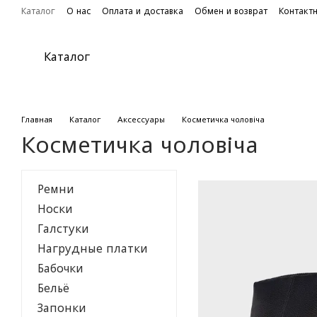
Перейти к основному контенту
Каталог
О нас
Оплата и доставка
Обмен и возврат
Контакт
Каталог
Главная
Каталог
Аксессуары
Косметичка чоловіча
Косметичка чоловіча
Ремни
Носки
Галстуки
Нагрудные платки
Бабочки
Бельё
Запонки