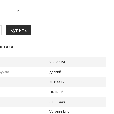
Купить
истики
VK-223SF
рукава
довгий
40100.17
св/синiй
Лён 100%
Voronin Line