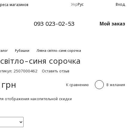
Укр
Рус
Вход
реса магазинов
093 023-02-53
Мой заказ
талог
Рубашки
Лляна світло-синя сорочка
світло-синя сорочка
ртикул: 2507000462
Оставить отзыв
 грн
К сравнению
В желания
я отображения накопительной скидки