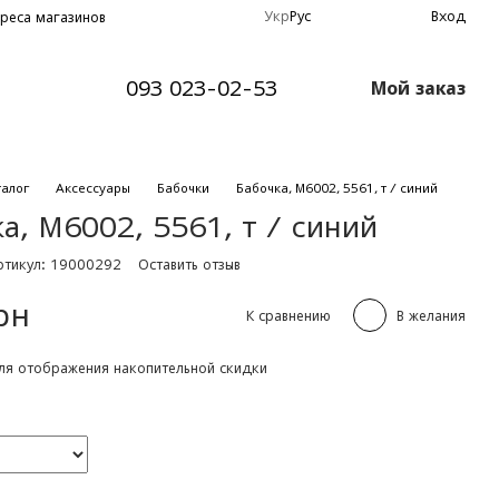
Укр
Рус
Вход
реса магазинов
093 023-02-53
Мой заказ
талог
Аксессуары
Бабочки
Бабочка, М6002, 5561, т / синий
а, М6002, 5561, т / синий
ртикул: 19000292
Оставить отзыв
рн
К сравнению
В желания
я отображения накопительной скидки