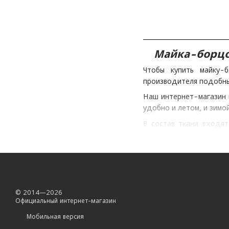
Майка-борцов
Чтобы купить майку-
производителя подобны
Наш интернет-магазин 
удобно и летом, и зимо
В состав ткани входят
натираний и так далее
присутствовать в гард
Благодаря наличию раз
на размер и рост. Име
© 2014—2026
исключения клиентам. 
Официальный интернет-магазин
номеров телефонов. На
Мобильная версия