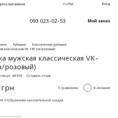
Укр
Рус
Вход
реса магазинов
093 023-02-53
Мой заказ
талог
Рубашки
Классические рубашки
ая классическая VK-187 (св/розовый)
ка мужская классическая VK-
в/розовый)
ртикул: 48308
Оставить отзыв
 грн
К сравнению
В желания
я отображения накопительной скидки