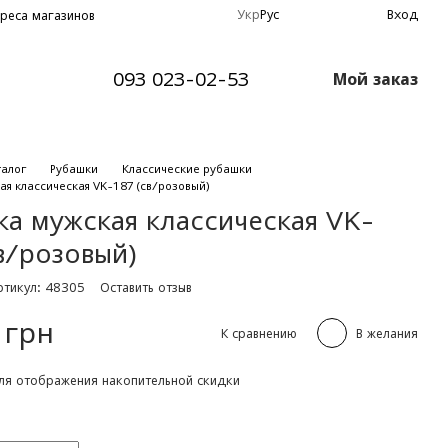
Укр
Рус
Вход
реса магазинов
093 023-02-53
Мой заказ
талог
Рубашки
Классические рубашки
ая классическая VK-187 (св/розовый)
ка мужская классическая VK-
в/розовый)
ртикул: 48305
Оставить отзыв
 грн
К сравнению
В желания
я отображения накопительной скидки