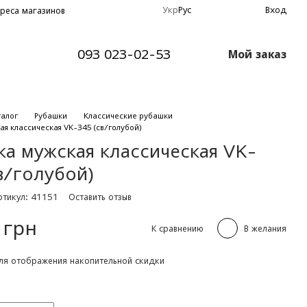
Укр
Рус
Вход
реса магазинов
093 023-02-53
Мой заказ
талог
Рубашки
Классические рубашки
я классическая VK-345 (св/голубой)
ка мужская классическая VK-
в/голубой)
ртикул: 41151
Оставить отзыв
 грн
К сравнению
В желания
я отображения накопительной скидки