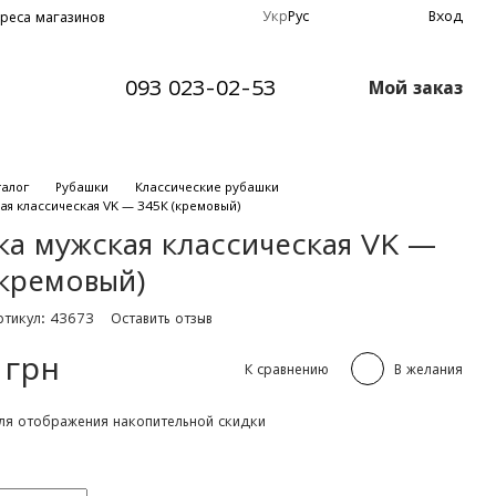
Укр
Рус
Вход
реса магазинов
093 023-02-53
Мой заказ
талог
Рубашки
Классические рубашки
ая классическая VK — 345К (кремовый)
ка мужская классическая VK —
(кремовый)
ртикул: 43673
Оставить отзыв
 грн
К сравнению
В желания
я отображения накопительной скидки