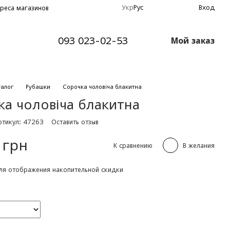
Укр
Рус
Вход
реса магазинов
093 023-02-53
Мой заказ
талог
Рубашки
Сорочка чоловіча блакитна
ка чоловіча блакитна
ртикул: 47263
Оставить отзыв
 грн
К сравнению
В желания
я отображения накопительной скидки