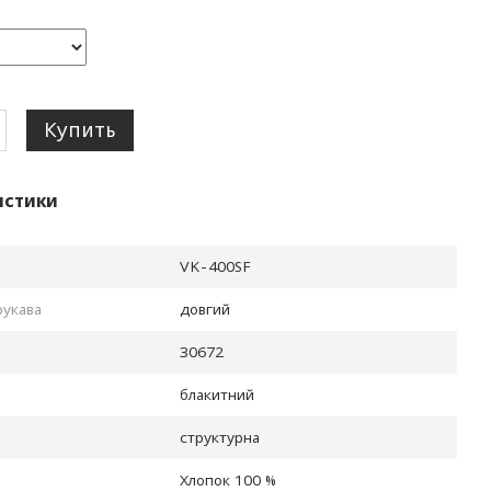
Купить
истики
VK-400SF
рукава
довгий
30672
блакитний
структурна
Хлопок 100 %