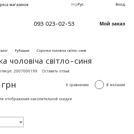
Укр
Рус
Вход
реса магазинов
093 023-02-53
Мой заказ
талог
Рубашки
Сорочка чоловіча світло-синя
а чоловіча світло-синя
ртикул: 2007000199
Оставить отзыв
 грн
К сравнению
В желания
я отображения накопительной скидки