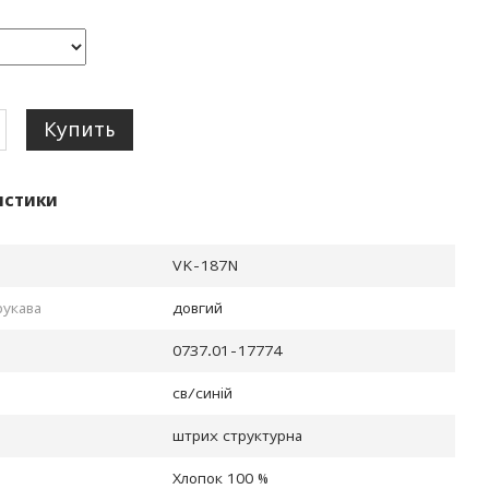
Купить
истики
VK-187N
рукава
довгий
0737.01-17774
св/синiй
штрих структурна
Хлопок 100 %