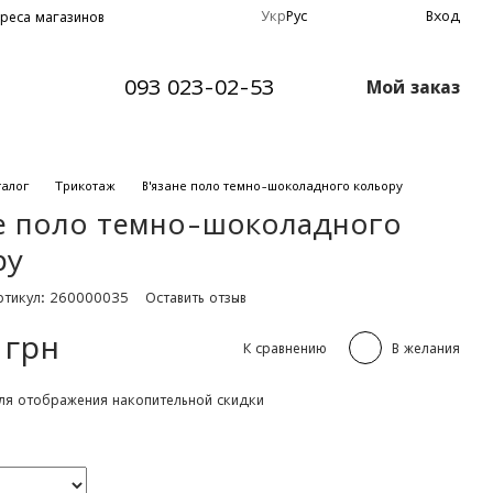
Укр
Рус
Вход
реса магазинов
093 023-02-53
Мой заказ
талог
Трикотаж
В'язане поло темно-шоколадного кольору
не поло темно-шоколадного
ру
ртикул: 260000035
Оставить отзыв
 грн
К сравнению
В желания
я отображения накопительной скидки