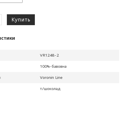
Купить
истики
VR1248-2
100%-бавовна
я
Voronin Line
т/шоколад