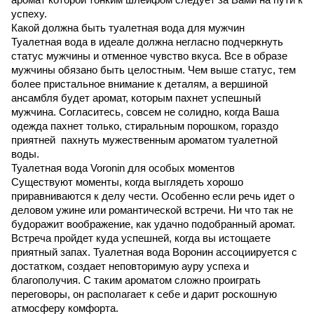
успеху.
Какой должна быть туалетная вода для мужчин
Туалетная вода в идеале должна негласно подчеркнуть
статус мужчины и отменное чувство вкуса. Все в образе
мужчины обязано быть целостным. Чем выше статус, тем
более пристальное внимание к деталям, а вершиной
ансамбля будет аромат, которым пахнет успешный
мужчина. Согласитесь, совсем не солидно, когда Ваша
одежда пахнет только, стиральным порошком, гораздо
приятней пахнуть мужественным ароматом туалетной
воды.
Туалетная вода Voronin для особых моментов
Существуют моменты, когда выглядеть хорошо
приравниваются к делу чести. Особенно если речь идет о
деловом ужине или романтической встречи. Ни что так не
будоражит воображение, как удачно подобранный аромат.
Встреча пройдет куда успешней, когда вы истощаете
приятный запах. Туалетная вода Воронин ассоциируется с
достатком, создает неповторимую ауру успеха и
благополучия. С таким ароматом сложно проиграть
переговоры, он располагает к себе и дарит роскошную
атмосферу комфорта.