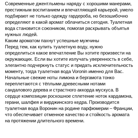
Современные джентльмены наряду с хорошими манерами,
престижным воспитанием и впечатляющей карьерой, умело
подбирают не только одежду гардероба, но безошибочно
определяют в какой аромат облачиться сегодня. Туалетная
вода становится союзником, помогая раскрывать объятья
нужных людей.
Каким ароматом пахнут успешные мужчины
Перед тем, как купить туалетную воду, нужно
определиться какое впечатление Вы хотите произвести на
окружающих. Если вы хотите излучать уверенность в себе,
элегантно подчеркнуть статус и придать исключительность
моменту, тогда туалетная вода Voronin именно для Вас.
Начальные свежие ноты лимона и бергамота тонко
переплетаются с тёплыми древесными нотами
сандалового дерева и страстного аккорда мускуса. В
сердце композиции роскошное сплетение ноток кардамона,
герани, шалфея и вирджинского кедра. Производится
туалетная вода Воронин на родине парфюмерии – Франции,
что обеспечивает отменное качество и стойкость аромата
на протяжении длительного времени.