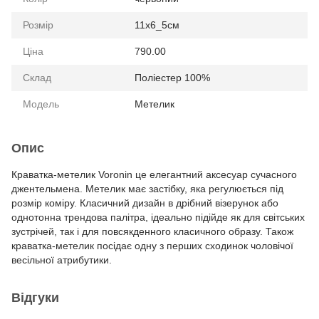
Розмір
11х6_5см
Ціна
790.00
Склад
Поліестер 100%
Модель
Метелик
Опис
Краватка-метелик Voronin це елегантний аксесуар сучасного
джентельмена. Метелик має застібку, яка регулюється під
розмір коміру. Класичний дизайн в дрібний візерунок або
однотонна трендова палітра, ідеально підійде як для світських
зустрічей, так і для повсякденного класичного образу. Також
краватка-метелик посідає одну з перших сходинок чоловічої
весільної атрибутики.
Відгуки