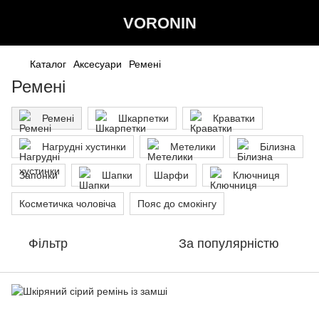
VORONIN
Каталог
Аксесуари
Ремені
Ремені
Ремені
Шкарпетки
Краватки
Нагрудні хустинки
Метелики
Білизна
Запонки
Шапки
Шарфи
Ключниця
Косметичка чоловіча
Пояс до смокінгу
Фільтр
За популярністю