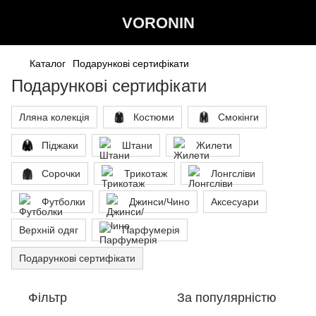
VORONIN
Каталог
Подарункові сертифікати
Подарункові сертифікати
Лляна колекція
Костюми
Смокінги
Піджаки
Штани
Жилети
Сорочки
Трикотаж
Лонгсліви
Футболки
Джинси/Чино
Аксесуари
Верхній одяг
Парфумерія
Подарункові сертифікати
Фільтр
За популярністю