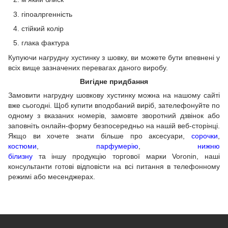
гіпоалргенність
стійкий колір
глака фактура
Купуючи нагрудну хустинку з шовку, ви можете бути впевнені у
всіх вище зазначених перевагах даного виробу.
Вигідне придбання
Замовити нагрудну шовкову хустинку можна на нашому сайті
вже сьогодні. Щоб купити вподобаний виріб, зателефонуйте по
одному з вказаних номерів, замовте зворотний дзвінок або
заповніть онлайн-форму безпосередньо на нашій веб-сторінці.
Якщо ви хочете знати більше про аксесуари,
сорочки
,
костюми
,
парфумерію
,
нижню
білизн
у
та іншу продукцію торгової марки Voronin, наші
консультанти готові відповісти на всі питання в телефонному
режимі або месенджерах.