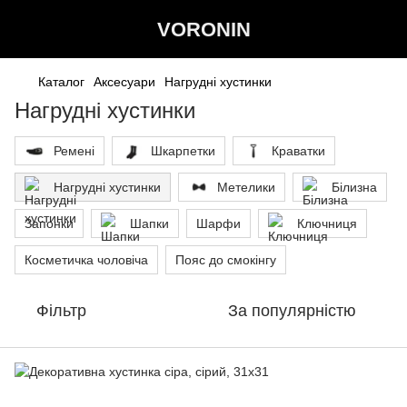
VORONIN
Каталог
Аксесуари
Нагрудні хустинки
Нагрудні хустинки
Ремені
Шкарпетки
Краватки
Нагрудні хустинки
Метелики
Білизна
Запонки
Шапки
Шарфи
Ключниця
Косметичка чоловіча
Пояс до смокінгу
Фільтр
За популярністю