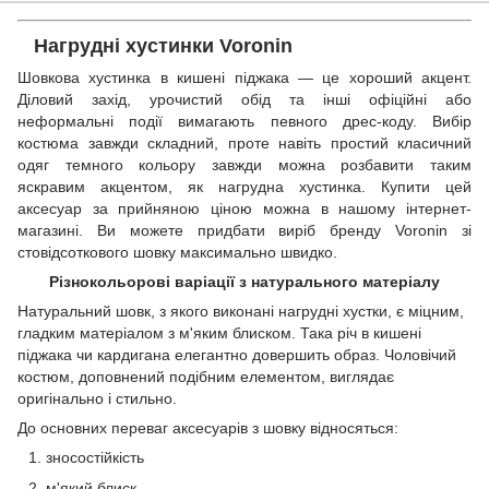
Нагрудні хустинки Voronin
Шовкова хустинка в кишені піджака — це хороший акцент.
Діловий захід, урочистий обід та інші офіційні або
неформальні події вимагають певного дрес-коду. Вибір
костюма завжди складний, проте навіть простий класичний
одяг темного кольору завжди можна розбавити таким
яскравим акцентом, як нагрудна хустинка. Купити цей
аксесуар за прийняною ціною можна в нашому інтернет-
магазині. Ви можете придбати виріб бренду Voronin зі
стовідсоткового шовку максимально швидко.
Різнокольорові варіації з натурального матеріалу
Натуральний шовк, з якого виконані нагрудні хустки, є міцним,
гладким матеріалом з м'яким блиском. Така річ в кишені
піджака чи кардигана елегантно довершить образ. Чоловічий
костюм, доповнений подібним елементом, виглядає
оригінально і стильно.
До основних переваг аксесуарів з шовку відносяться:
зносостійкість
м'який блиск