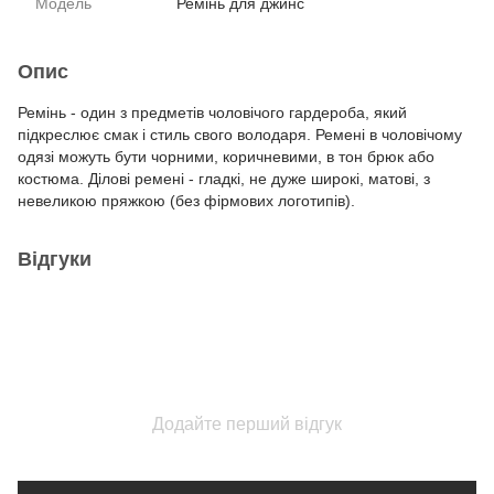
Модель
Ремiнь для джинс
Опис
Ремінь - один з предметів чоловічого гардероба, який
підкреслює смак і стиль свого володаря. Ремені в чоловічому
одязі можуть бути чорними, коричневими, в тон брюк або
костюма. Ділові ремені - гладкі, не дуже широкі, матові, з
невеликою пряжкою (без фірмових логотипів).
Відгуки
Додайте перший відгук