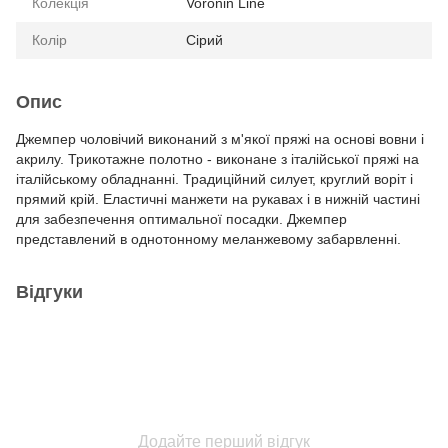
Колекція
Voronin Line
Колір
Сірий
Опис
Джемпер чоловічий виконаний з м'якої пряжі на основі вовни і
акрилу. Трикотажне полотно - виконане з італійської пряжі на
італійському обладнанні. Традиційний силует, круглий воріт і
прямий крій. Еластичні манжети на рукавах і в нижній частині
для забезпечення оптимальної посадки. Джемпер
представлений в однотонному меланжевому забарвленні.
Відгуки
Додайте перший відгук