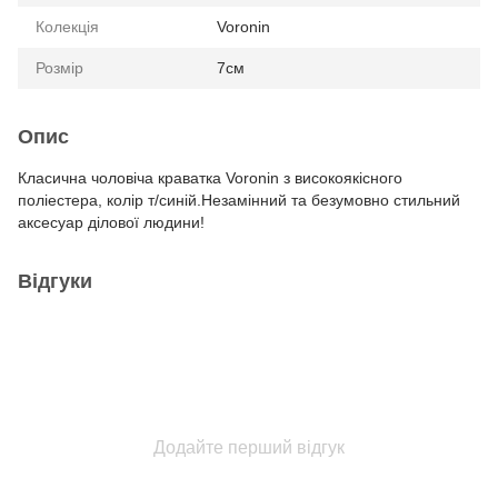
Колекція
Voronin
Розмір
7см
Опис
Класична чоловіча краватка Voronin з високоякісного
поліестера, колір т/синій.Незамінний та безумовно стильний
аксесуар ділової людини!
Відгуки
Додайте перший відгук