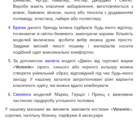
Шевальє, Артур, Кавалер, Містер, Джорджіо і Еміліо.
Вироби мають класичне забарвлення, виготовляються з
вовни, бавовни, віскози, льону або тенсела з додаванням
поліаміду, еластану, лайкри або поліестеру.
Брюки
даного бренду можна підібрати будь-якого відтінку,
починаючи зі світло-бежевого, закінчуючи чорним. Кількість
моделей величезна, зробити вибір можна дуже просто.
Завдяки високій якості пошиву і матеріалів носити
подібний одяг максимально комфортно.
За допомогою
жилета
моделі «Джек» від торгової марки
«
Voronin
» сірого, синього або чорного кольору можна
створити унікальний образ, відповідний під час будь-якого
заходу. У нашому каталозі запропоновані різні варіанти
класичного одягу, які можна вдало комбінувати.
Смокінги
моделей Маркіз, Герцог і Принц є важливою
частиною гардеробу успішного чоловіка.
У нашому магазині ви зможете замовити костюми «
Voronin
»,
сорочки, натільну білизну, парфуми й аксесуари.