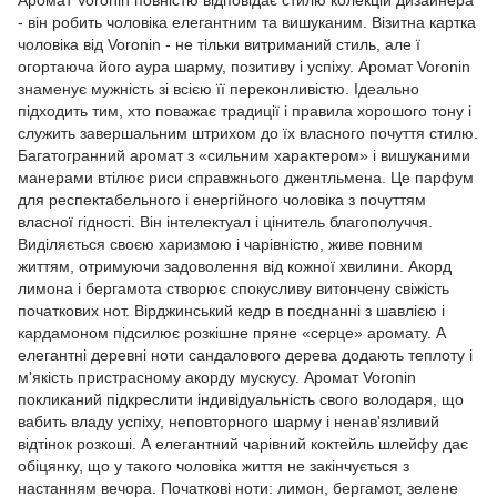
Аромат Voronin повністю відповідає стилю колекцій дизайнера
- він робить чоловіка елегантним та вишуканим. Візитна картка
чоловіка від Voronin - не тільки витриманий стиль, але ї
огортаюча його аура шарму, позитиву і успіху. Аромат Voronin
знаменує мужність зі всією її переконливістю. Ідеально
підходить тим, хто поважає традиції і правила хорошого тону і
служить завершальним штрихом до їх власного почуття стилю.
Багатогранний аромат з «сильним характером» і вишуканими
манерами втілює риси справжнього джентльмена. Це парфум
для респектабельного і енергійного чоловіка з почуттям
власної гідності. Він інтелектуал і цінитель благополуччя.
Виділяється своєю харизмою і чарівністю, живе повним
життям, отримуючи задоволення від кожної хвилини. Акорд
лимона і бергамота створює спокусливу витончену свіжість
початкових нот. Вірджинський кедр в поєднанні з шавлією і
кардамоном підсилює розкішне пряне «серце» аромату. А
елегантні деревні ноти сандалового дерева додають теплоту і
м'якість пристрасному акорду мускусу. Аромат Voronin
покликаний підкреслити індивідуальність свого володаря, що
вабить владу успіху, неповторного шарму і ненав'язливий
відтінок розкоші. А елегантний чарівний коктейль шлейфу дає
обіцянку, що у такого чоловіка життя не закінчується з
настанням вечора. Початкові ноти: лимон, бергамот, зелене