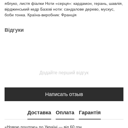
яблуко, листя фіалки Ноти «серця»: кардамон, герань, шавлія,
вірджинський кедр Базові ноти: сандалове дерево, мускус,
боби тонка. Країна-виробник: Франція
Відгуки
Додайте перший відгук
Написать отзыв
Доставка
Оплата
Гарантія
«Новою поштою» по Україні — від 60 грн.