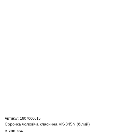
Артикул: 1807000615
Сорочка чоловіча класична VK-345N (бiлий)
2 700 грн