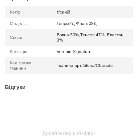
Колір
т/синій
Модель
Генріх2Д-Франт09Д
Вовна 50%,Тенсел 47%, Еластан
Склад
3%
Колекція
Voronin Signature
Код зразка
Тканина арт. Steria/Charade
тканини
Відгуки
Додайте перший відгук