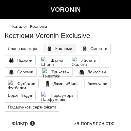
VORONIN
Каталог
Костюми
Костюми Voronin Exclusive
Лляна колекція
Костюми
Смокінги
Піджаки
Штани
Жилети
Сорочки
Трикотаж
Лонгсліви
Футболки
Джинси/Чино
Аксесуари
Верхній одяг
Парфумерія
Подарункові сертифікати
Фільтр
За популярністю
1