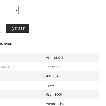
Купити
истики
VK-188K/S
рукава
короткий
40100,47
сiрий
Льон 100%
Voronin Line