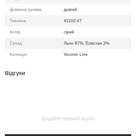
Довжина рукава
довгий
Тканина
41103,47
Колір
сiрий
Склад
Льон 97%, Еластан 3%
Колекція
Voronin Line
Відгуки
Додайте перший відгук