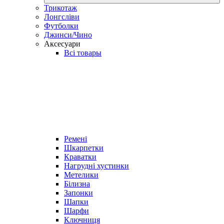
Трикотаж
Лонгсліви
Футболки
Джинси/Чино
Аксесуари
Всі товары
Ремені
Шкарпетки
Краватки
Нагрудні хустинки
Метелики
Білизна
Запонки
Шапки
Шарфи
Ключниця