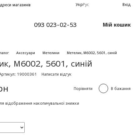
Укр
Рус
Вхід
дреси магазинів
093 023-02-53
Мій кошик
талог
Аксесуари
Метелики
Метелик, М6002, 5601, синiй
к, М6002, 5601, синiй
Артикул: 19000361
Написати відгук
рн
Порівняти
В бажання
ля відображення накопичувальної знижки