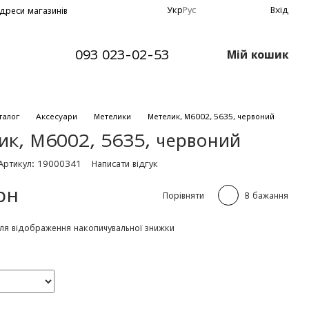
Укр
Рус
Вхід
дреси магазинів
093 023-02-53
Мій кошик
талог
Аксесуари
Метелики
Метелик, М6002, 5635, червоний
ик, М6002, 5635, червоний
Артикул: 19000341
Написати відгук
рн
Порівняти
В бажання
ля відображення накопичувальної знижки