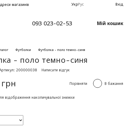
Укр
Рус
Вхід
дреси магазинів
093 023-02-53
Мій кошик
талог
Футболки
Футболка - поло темно-синя
лка - поло темно-синя
Артикул: 200000038
Написати відгук
 грн
Порівняти
В бажання
ля відображення накопичувальної знижки