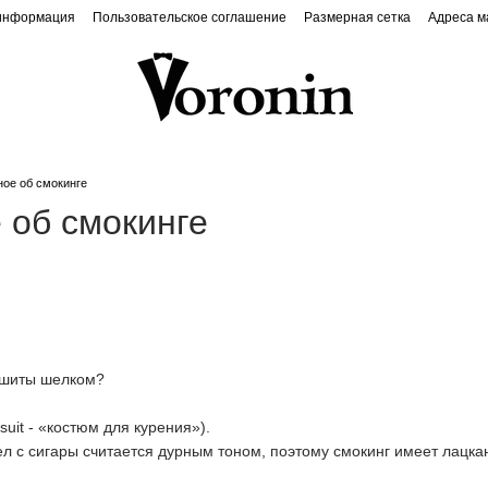
 информация
Пользовательское соглашение
Размерная сетка
Адреса м
ое об смокинге
 об смокинге
бшиты шелком?
suit - «костюм для курения»).
ел с сигары считается дурным тоном, поэтому смокинг имеет лацка