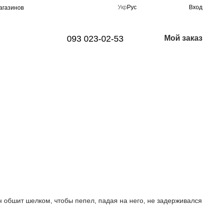
Укр
Рус
Вход
агазинов
093 023-02-53
Мой заказ
н обшит шелком, чтобы пепел, падая на него, не задерживался