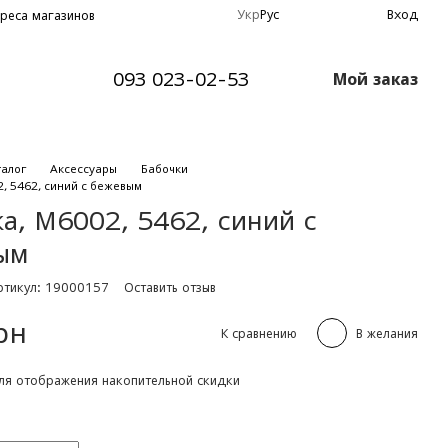
Укр
Рус
Вход
реса магазинов
093 023-02-53
Мой заказ
талог
Аксессуары
Бабочки
2, 5462, синий с бежевым
а, М6002, 5462, синий с
ым
ртикул: 19000157
Оставить отзыв
рн
К сравнению
В желания
я отображения накопительной скидки