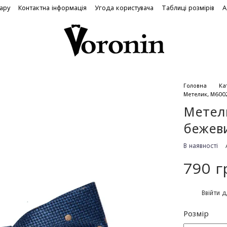
вару
Контактна інформація
Угода користувача
Таблиці розмірів
А
Головна
Ка
Метелик, М6002
Метели
бежев
В наявності
790 г
%
Ввійти
д
Розмір