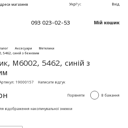
Укр
Рус
Вхід
дреси магазинів
093 023-02-53
Мій кошик
талог
Аксесуари
Метелики
, 5462, синій з бежевим
к, М6002, 5462, синій з
им
Артикул: 19000157
Написати відгук
рн
Порівняти
В бажання
ля відображення накопичувальної знижки