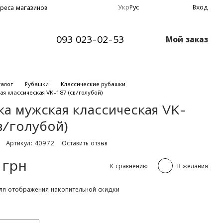
Укр
Рус
Вход
реса магазинов
093 023-02-53
Мой заказ
талог
Рубашки
Классические рубашки
я классическая VK-187 (св/голубой)
ка мужская классическая VK-
в/голубой)
Артикул: 40972
Оставить отзыв
 грн
К сравнению
В желания
я отображения накопительной скидки