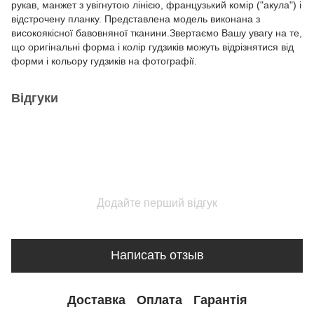
рукав, манжет з увігнутою лінією, французький комір ("акула") і
відстрочену планку. Представлена модель виконана з
високоякісної бавовняної тканини.Звертаємо Вашу увагу на те,
що оригінальні форма і колір гудзиків можуть відрізнятися від
форми і кольору гудзиків на фотографії.
Відгуки
Додайте перший відгук
Написать отзыв
Доставка
Оплата
Гарантія