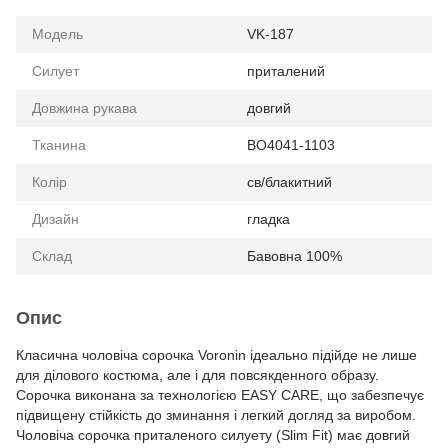
Модель
VK-187
Силует
приталений
Довжина рукава
довгий
Тканина
BO4041-1103
Колір
св/блакитний
Дизайн
гладка
Склад
Бавовна 100%
Опис
Класична чоловіча сорочка Voronin ідеально підійде не лише
для ділового костюма, але і для повсякденного образу.
Сорочка виконана за технологією EASY CARE, що забезпечує
підвищену стійкість до зминання і легкий догляд за виробом.
Чоловіча сорочка приталеного силуету (Slim Fit) має довгий