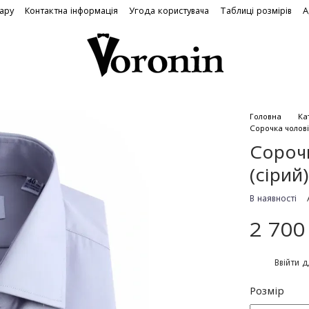
вару
Контактна інформація
Угода користувача
Таблиці розмірів
А
Головна
Ка
Сорочка чолові
Сороч
(сірий)
В наявності
2 700
%
Ввійти
д
Розмір