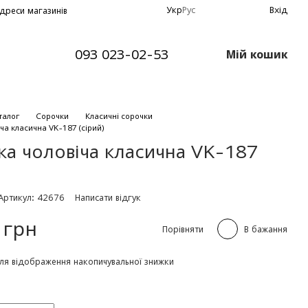
Укр
Рус
Вхід
дреси магазинів
093 023-02-53
Мій кошик
талог
Сорочки
Класичні сорочки
ча класична VK-187 (сірий)
ка чоловіча класична VK-187
Артикул: 42676
Написати відгук
 грн
Порівняти
В бажання
ля відображення накопичувальної знижки