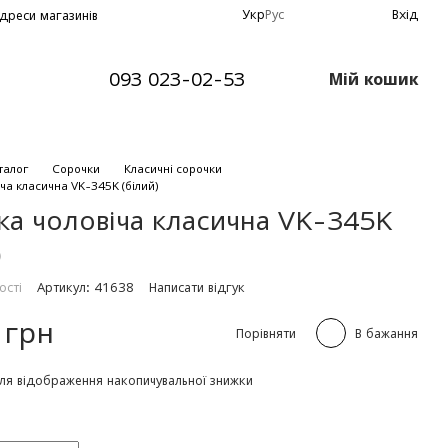
Укр
Рус
Вхід
дреси магазинів
093 023-02-53
Мій кошик
талог
Сорочки
Класичні сорочки
ча класична VK-345K (бiлий)
ка чоловіча класична VK-345K
)
ості
Артикул: 41638
Написати відгук
 грн
Порівняти
В бажання
ля відображення накопичувальної знижки