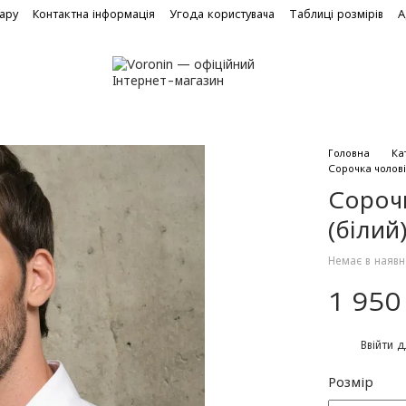
вару
Контактна інформація
Угода користувача
Таблиці розмірів
А
Головна
Ка
Сорочка чолові
Сороч
(бiлий
Немає в наявн
1 950
%
Ввійти
д
Розмір