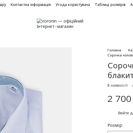
вару
Контактна інформація
Угода користувача
Таблиці розмірів
А
Головна
Ка
Сорочка чолові
Сорочк
блаки
В наявності
2 700
%
Ввійти
д
Розмір