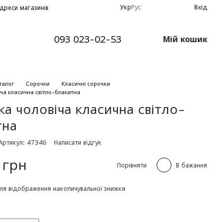
Укр
Рус
Вхід
дреси магазинів
093 023-02-53
Мій кошик
талог
Сорочки
Класичні сорочки
ча класична світло-блакитна
а чоловіча класична світло-
тна
Артикул: 47346
Написати відгук
 грн
Порівняти
В бажання
ля відображення накопичувальної знижки