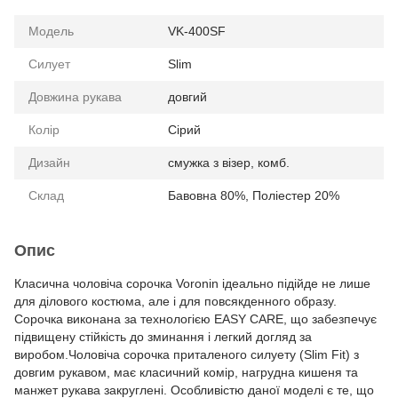
Модель
VK-400SF
Силует
Slim
Довжина рукава
довгий
Колір
Сірий
Дизайн
смужка з візер, комб.
Склад
Бавовна 80%, Поліестер 20%
Опис
Класична чоловіча сорочка Voronin ідеально підійде не лише
для ділового костюма, але і для повсякденного образу.
Сорочка виконана за технологією EASY CARE, що забезпечує
підвищену стійкість до зминання і легкий догляд за
виробом.Чоловіча сорочка приталеного силуету (Slim Fit) з
довгим рукавом, має класичний комір, нагрудна кишеня та
манжет рукава закруглені. Особливістю даної моделі є те, що