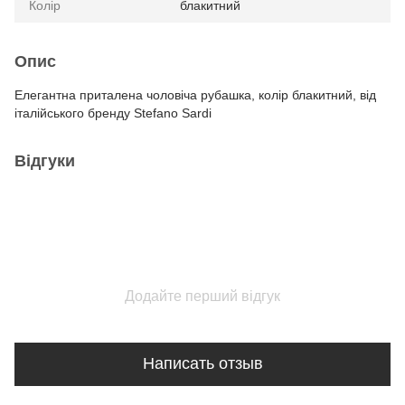
Колір
блакитний
Опис
Елегантна приталена чоловіча рубашка, колір блакитний, від
італійського бренду Stefano Sardi
Відгуки
Додайте перший відгук
Написать отзыв