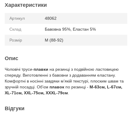
Характеристики
Артикул
48062
Склад
Бавовна 95%, Еластан 5%
Розмір
М (88-92)
Опис
Чоловічі труси-
плавки
на резинці з подвійною ластовицею
спереду. Виготовленні з бавовни з додаванням еластану.
Комфортні в носінні завдяки м’якій текстурі, плоским швам та
зручній посадці. Об'єм
плавок
по резинці -
М-63см, L-67см,
XL-71см, XXL-75см, XXXL-79см
.
Відгуки