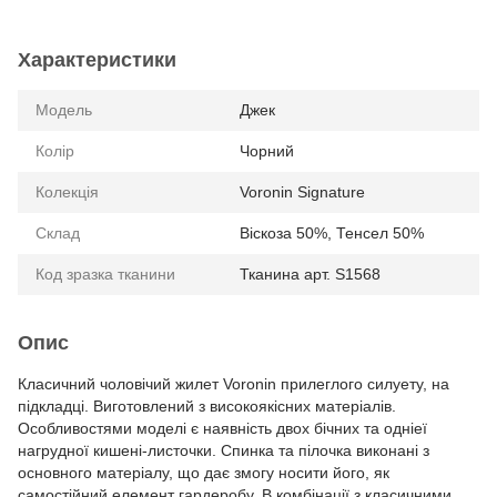
Характеристики
Модель
Джек
Колір
Чорний
Колекція
Voronin Signature
Склад
Віскоза 50%, Тенсел 50%
Код зразка тканини
Тканина арт. S1568
Опис
Класичний чоловічий жилет Voronin прилеглого силуету, на
підкладці. Виготовлений з високоякісних матеріалів.
Особливостями моделі є наявність двох бічних та одніеї
нагрудної кишені-листочки. Спинка та пілочка виконані з
основного матеріалу, що дає змогу носити його, як
самостійний елемент гардеробу. В комбінації з класичними