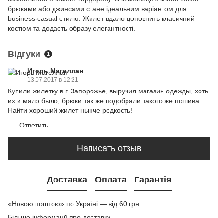
брюками або джинсами стане ідеальним варіантом для
business-casual стилю. Жилет вдало доповнить класичний
костюм та додасть образу елегантності.
Відгуки
1
Игорь Магеллан
13.07.2017 в 12:21
Купили жилетку в г. Запорожье, выручил магазин одежды, хоть
их и мало было, брюки так же подобрали такого же пошива.
Найти хороший жилет нынче редкость!
Ответить
Написать отзыв
Доставка
Оплата
Гарантія
«Новою поштою» по Україні — від 60 грн.
Більше інформації про доставку