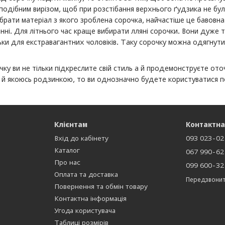
одібним вирізом, щоб при розстібання верхнього ґудзика не бул
рати матеріал з якого зроблена сорочка, найчастіше це бавовна.
ні. Для літнього час краще вибирати лляні сорочки. Вони дуже то
ки для екстравагантних чоловіків. Таку сорочку можна одягнути 
ку ви не тільки підкреслите свій стиль а й продемонструєте ото
 й якоюсь родзинкою, то ви однозначно будете користуватися по
Клієнтам
Контактна
Вхід до кабінету
093 023-02
Каталог
067 990-62
Про нас
099 600-32
Оплата та доставка
Передзвонит
Повернення та обмін товару
Контактна інформація
Угода користувача
Таблиці розмірів