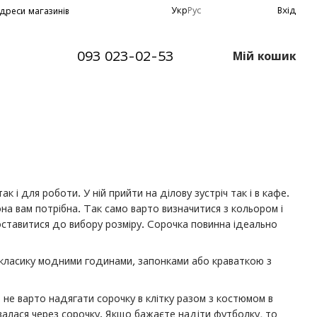
Укр
Рус
Вхід
дреси магазинів
093 023-02-53
Мій кошик
 і для роботи. У ній прийти на ділову зустріч так і в кафе.
а вам потрібна. Так само варто визначитися з кольором і
ставитися до вибору розміру. Сорочка повинна ідеально
ти класику модними годинами, запонками або краваткою з
 не варто надягати сорочку в клітку разом з костюмом в
увалася через сорочку. Якщо бажаєте надіти футболку, то