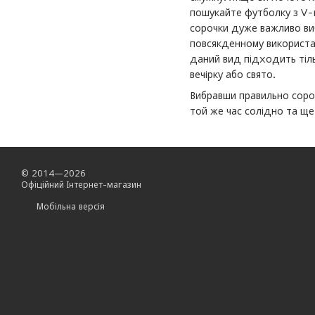
пошукайте футболку з V-п
сорочки дуже важливо виб
повсякденному використан
даний вид підходить тіль
вечірку або свято.
Вибравши правильно сороч
той же час солідно та ще
© 2014—2026
Офіційний Інтернет-магазин
Мобільна версія