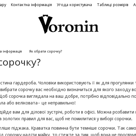
вару
Контактна інформація
Угода користувача
Таблиці розмірів
А
а інформація
Як обрати сорочку?
сорочку?
ина гардероба. Чоловіки використовують її як для прогулянки так
вибрати сорочку вас необхідно визначиться для якого заходу вон
Щоб сорочка виглядала на ваш добре, потрібно відповідально по
ала або веліковата- це неправильно!
ідійде вам для ділової зустрічі, роботи в офісі. Можна розбави
ка золотих правил для вас, щоб не помилитися у виборі сорочки.
тліше піджака. Краватка повинна бути темніше сорочки. Так само
ід сорочку надіти майку, то стежте за тим, щоб вона не просвіч