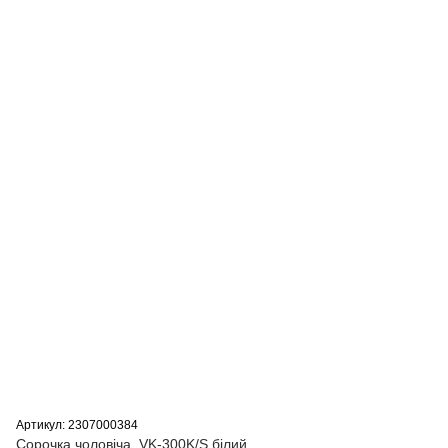
Артикул: 2307000384
Сорочка чоловіча, VK-300K/S бiлий