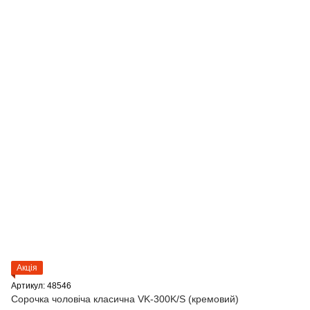
Акція
Артикул: 48546
Сорочка чоловіча класична VK-300K/S (кремовий)