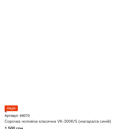
Акція
Артикул: 49070
Сорочка чоловіча класична VK-300K/S (ніагара/св.синій)
1 500 грн