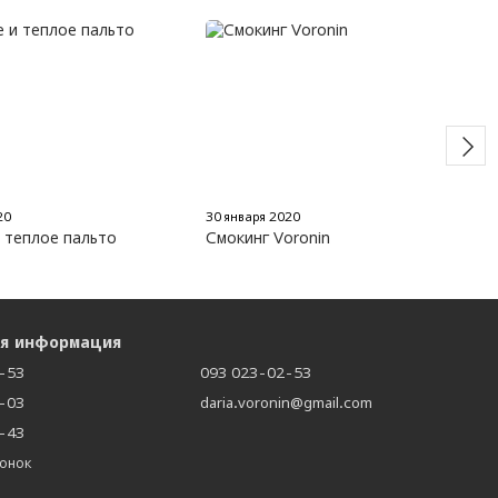
20
30 января 2020
 теплое пальто
Смокинг Voronin
ая информация
-53
093 023-02-53
-03
daria.voronin@gmail.com
-43
вонок