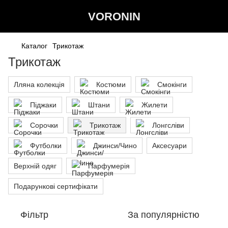
VORONIN
Каталог
Трикотаж
Трикотаж
Лляна колекція
Костюми
Смокінги
Піджаки
Штани
Жилети
Сорочки
Трикотаж
Лонгсліви
Футболки
Джинси/Чино
Аксесуари
Верхній одяг
Парфумерія
Подарункові сертифікати
Фільтр
За популярністю