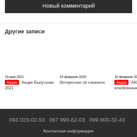
Новый комментарий
Другие записи
19 мая 2021
24 февраля 2020
10 февраля 2
Акция Выпускник
Интересное об смокинге
АК
Акция
Акция
2021
влюбленных
093 023-02-53
067 990-62-03
099 600-32-43
Контактная информация